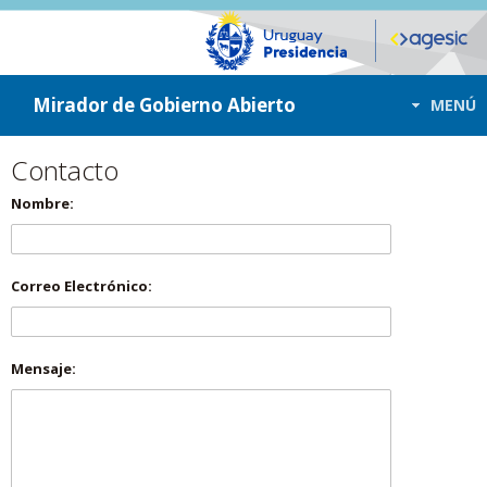
ir a contenido
ir al menú
Mirador de Gobierno Abierto
MENÚ
Contacto
Nombre:
Correo Electrónico:
Mensaje: