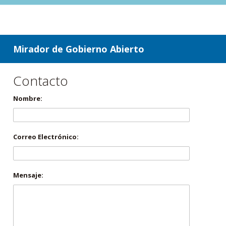
ir a contenido
ir al menú
Mirador de Gobierno Abierto
Contacto
Nombre:
Correo Electrónico:
Mensaje: