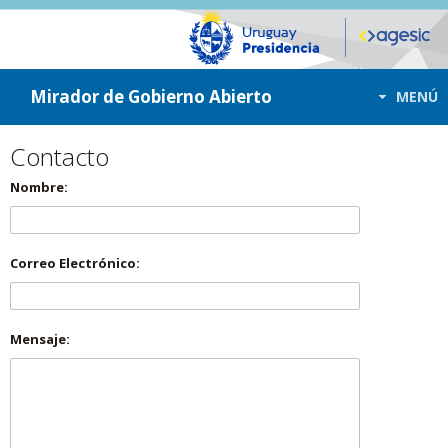
ir a contenido
ir al menú
Mirador de Gobierno Abierto
MENÚ
Contacto
Nombre:
Correo Electrónico:
Mensaje: