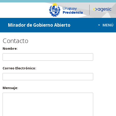
ir a contenido
ir al menú
Mirador de Gobierno Abierto
MENÚ
Contacto
Nombre:
Correo Electrónico:
Mensaje: