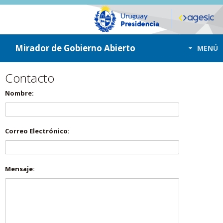
ir a contenido
ir al menú
Mirador de Gobierno Abierto
MENÚ
Contacto
Nombre:
Correo Electrónico:
Mensaje: