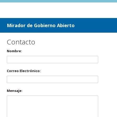
ir a contenido
ir al menú
Mirador de Gobierno Abierto
Contacto
Nombre:
Correo Electrónico:
Mensaje: