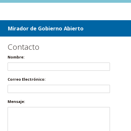
ir a contenido
ir al menú
Mirador de Gobierno Abierto
Contacto
Nombre:
Correo Electrónico:
Mensaje: