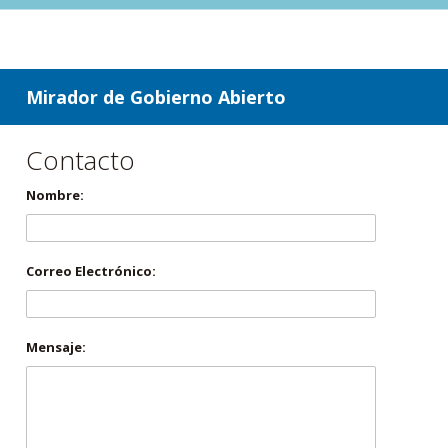
ir a contenido
ir al menú
Mirador de Gobierno Abierto
Contacto
Nombre:
Correo Electrónico:
Mensaje: