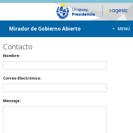
ir a contenido
ir al menú
Mirador de Gobierno Abierto
MENÚ
Contacto
Nombre:
Correo Electrónico:
Mensaje: