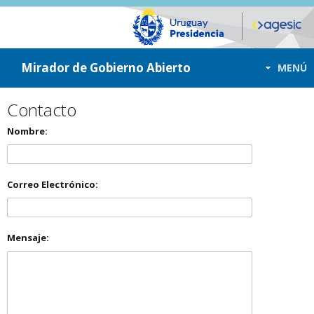
ir a contenido
ir al menú
Mirador de Gobierno Abierto
MENÚ
Contacto
Nombre:
Correo Electrónico:
Mensaje: