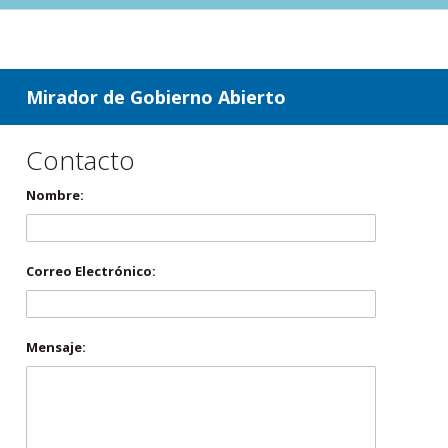
ir a contenido
ir al menú
Mirador de Gobierno Abierto
Contacto
Nombre:
Correo Electrónico:
Mensaje: