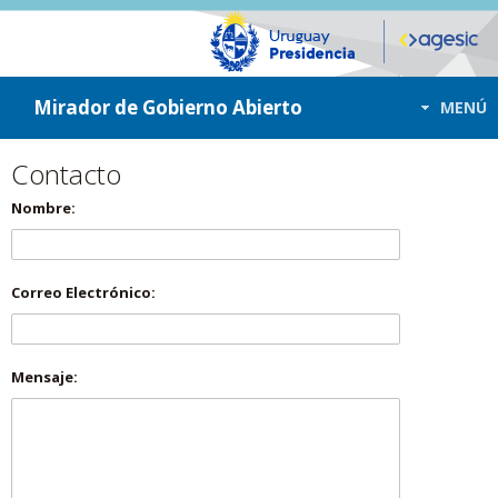
ir a contenido
ir al menú
Mirador de Gobierno Abierto
MENÚ
Contacto
Nombre:
Correo Electrónico:
Mensaje: