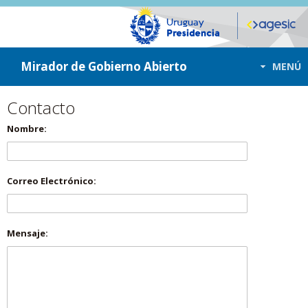
ir a contenido
ir al menú
Mirador de Gobierno Abierto
MENÚ
Contacto
Nombre:
Correo Electrónico:
Mensaje: