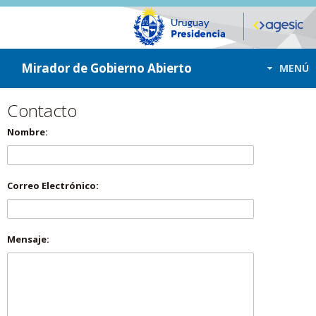
ir a contenido
ir al menú
Mirador de Gobierno Abierto
MENÚ
Contacto
Nombre:
Correo Electrónico:
Mensaje: