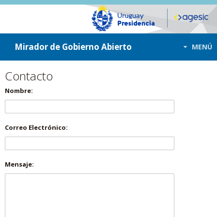
ir a contenido
ir al menú
Mirador de Gobierno Abierto
MENÚ
Contacto
Nombre:
Correo Electrónico:
Mensaje: