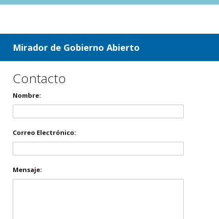
ir a contenido
ir al menú
Mirador de Gobierno Abierto
Contacto
Nombre:
Correo Electrónico:
Mensaje: