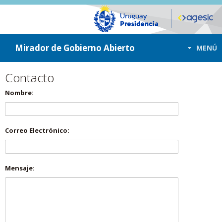
ir a contenido
ir al menú
Mirador de Gobierno Abierto
MENÚ
Contacto
Nombre:
Correo Electrónico:
Mensaje: