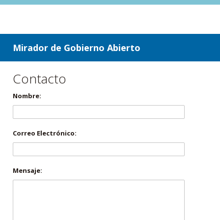
ir a contenido
ir al menú
Mirador de Gobierno Abierto
Contacto
Nombre:
Correo Electrónico:
Mensaje: