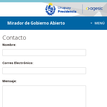
ir a contenido
ir al menú
Mirador de Gobierno Abierto
MENÚ
Contacto
Nombre:
Correo Electrónico:
Mensaje: