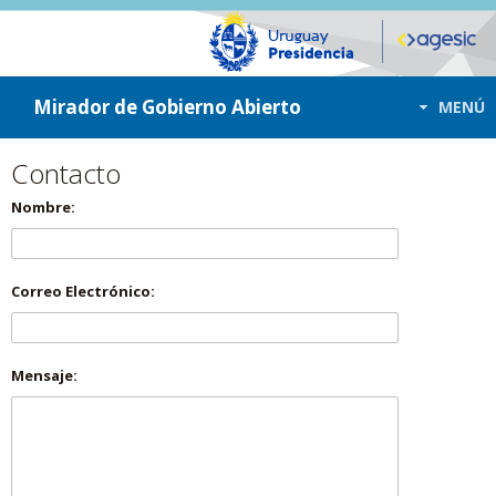
ir a contenido
ir al menú
Mirador de Gobierno Abierto
MENÚ
Contacto
Nombre:
Correo Electrónico:
Mensaje: