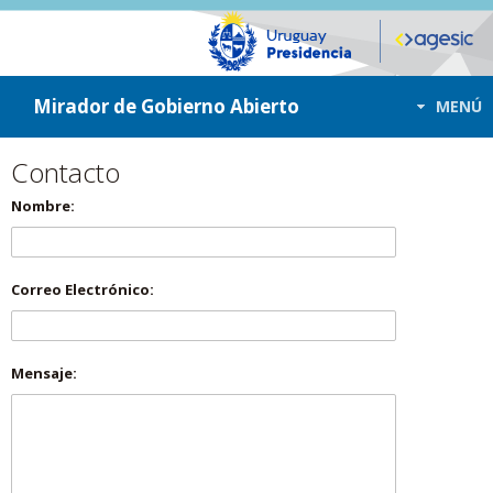
ir a contenido
ir al menú
Mirador de Gobierno Abierto
MENÚ
Contacto
Nombre:
Correo Electrónico:
Mensaje: