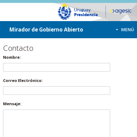
ir a contenido
ir al menú
Mirador de Gobierno Abierto
MENÚ
Contacto
Nombre:
Correo Electrónico:
Mensaje: