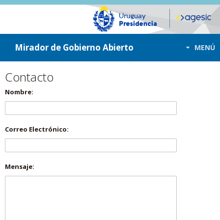
ir a contenido
ir al menú
Mirador de Gobierno Abierto
MENÚ
Contacto
Nombre:
Correo Electrónico:
Mensaje: