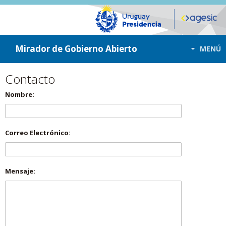
ir a contenido
ir al menú
Mirador de Gobierno Abierto
MENÚ
Contacto
Nombre:
Correo Electrónico:
Mensaje: