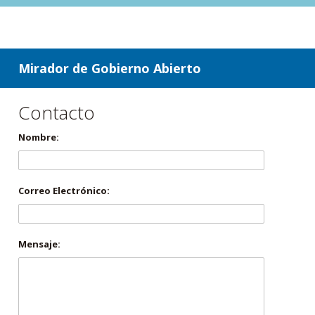
ir a contenido
ir al menú
Mirador de Gobierno Abierto
Contacto
Nombre:
Correo Electrónico:
Mensaje: