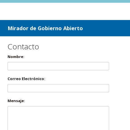
ir a contenido
ir al menú
Mirador de Gobierno Abierto
Contacto
Nombre:
Correo Electrónico:
Mensaje: