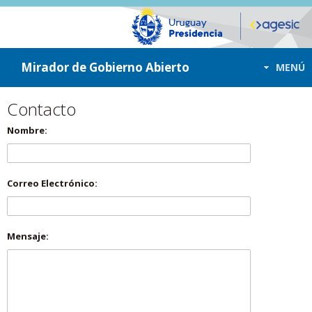
ir a contenido
ir al menú
Mirador de Gobierno Abierto
MENÚ
Contacto
Nombre:
Correo Electrónico:
Mensaje: