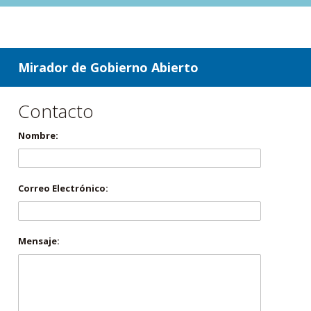
ir a contenido
ir al menú
Mirador de Gobierno Abierto
Contacto
Nombre:
Correo Electrónico:
Mensaje: