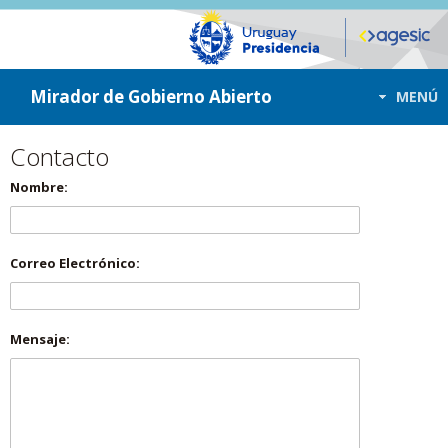
ir a contenido
ir al menú
Mirador de Gobierno Abierto
MENÚ
Contacto
Nombre:
Correo Electrónico:
Mensaje: