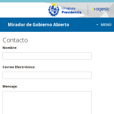
ir a contenido
ir al menú
Mirador de Gobierno Abierto
MENÚ
Contacto
Nombre:
Correo Electrónico:
Mensaje: