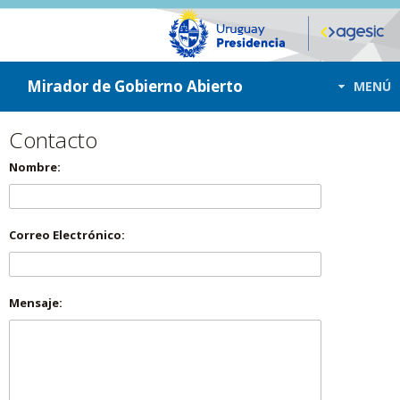
ir a contenido
ir al menú
Mirador de Gobierno Abierto
MENÚ
Contacto
Nombre:
Correo Electrónico:
Mensaje: