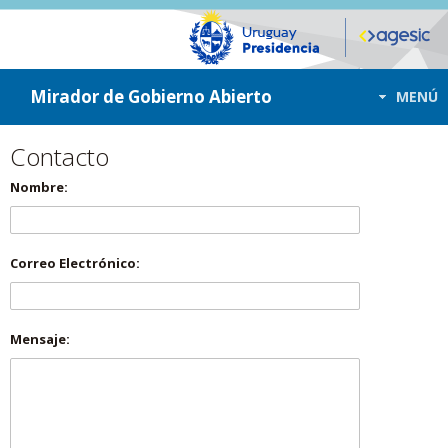
ir a contenido
ir al menú
Mirador de Gobierno Abierto
MENÚ
Contacto
Nombre:
Correo Electrónico:
Mensaje: