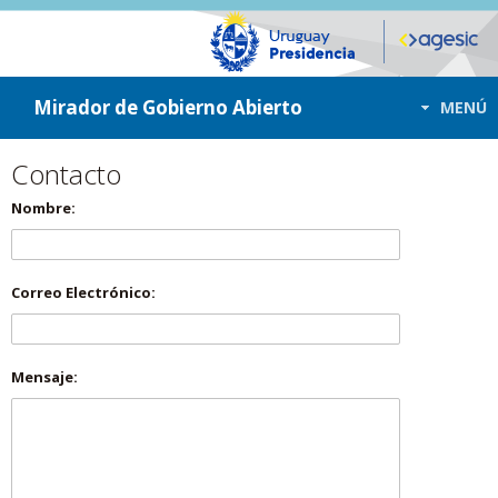
ir a contenido
ir al menú
Mirador de Gobierno Abierto
MENÚ
Contacto
Nombre:
Correo Electrónico:
Mensaje: