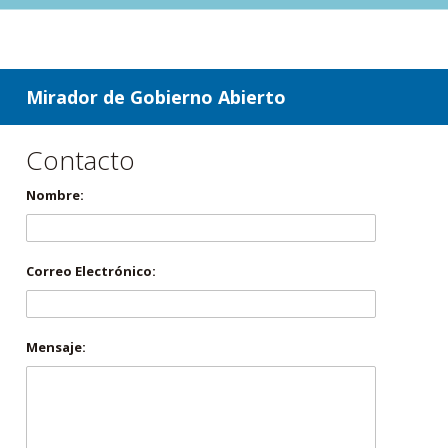
ir a contenido
ir al menú
Mirador de Gobierno Abierto
Contacto
Nombre:
Correo Electrónico:
Mensaje: