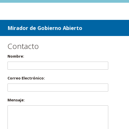
ir a contenido
ir al menú
Mirador de Gobierno Abierto
Contacto
Nombre:
Correo Electrónico:
Mensaje: