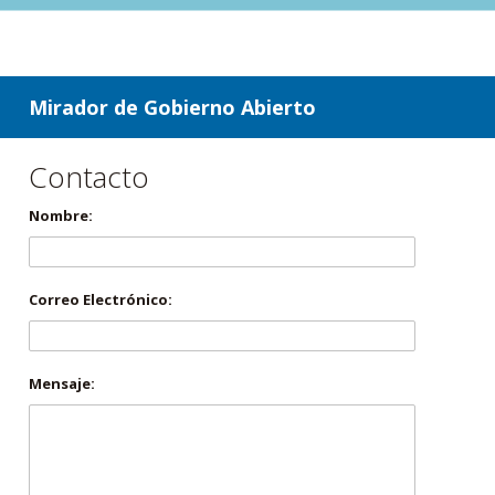
ir a contenido
ir al menú
Mirador de Gobierno Abierto
Contacto
Nombre:
Correo Electrónico:
Mensaje: