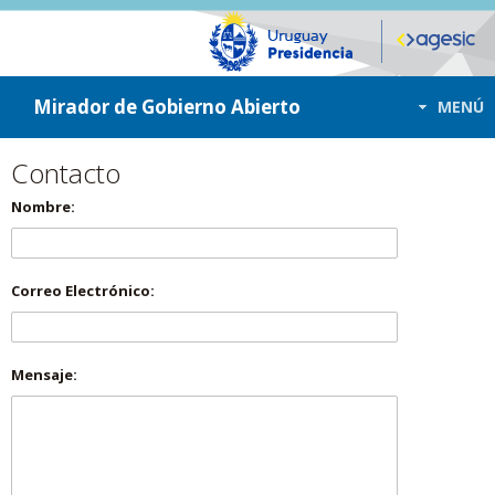
ir a contenido
ir al menú
Mirador de Gobierno Abierto
MENÚ
Contacto
Nombre:
Correo Electrónico:
Mensaje: