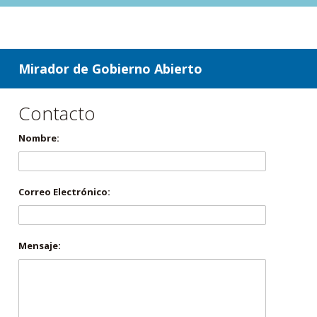
ir a contenido
ir al menú
Mirador de Gobierno Abierto
Contacto
Nombre:
Correo Electrónico:
Mensaje: