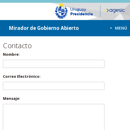
ir a contenido
ir al menú
Mirador de Gobierno Abierto
MENÚ
Contacto
Nombre:
Correo Electrónico:
Mensaje: