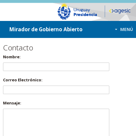
ir a contenido
ir al menú
Mirador de Gobierno Abierto
MENÚ
Contacto
Nombre:
Correo Electrónico:
Mensaje: