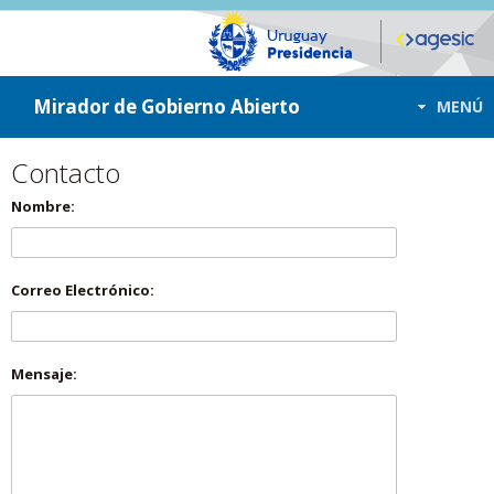
ir a contenido
ir al menú
Mirador de Gobierno Abierto
MENÚ
Contacto
Nombre:
Correo Electrónico:
Mensaje: