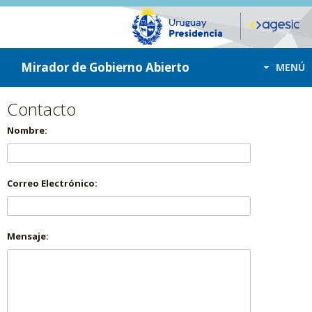
ir a contenido
ir al menú
Mirador de Gobierno Abierto
MENÚ
Contacto
Nombre:
Correo Electrónico:
Mensaje: