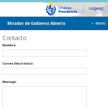
ir a contenido
ir al menú
Mirador de Gobierno Abierto
MENÚ
Contacto
Nombre:
Correo Electrónico:
Mensaje: