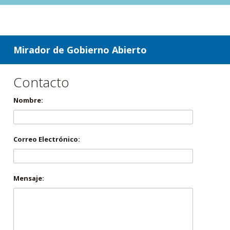
ir a contenido
ir al menú
Mirador de Gobierno Abierto
Contacto
Nombre:
Correo Electrónico:
Mensaje: