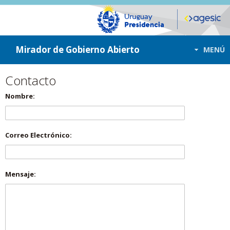
ir a contenido
ir al menú
Mirador de Gobierno Abierto
MENÚ
Contacto
Nombre:
Correo Electrónico:
Mensaje: