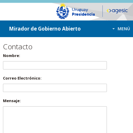
ir a contenido
ir al menú
Mirador de Gobierno Abierto
MENÚ
Contacto
Nombre:
Correo Electrónico:
Mensaje: