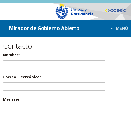
ir a contenido
ir al menú
Mirador de Gobierno Abierto
MENÚ
Contacto
Nombre:
Correo Electrónico:
Mensaje: