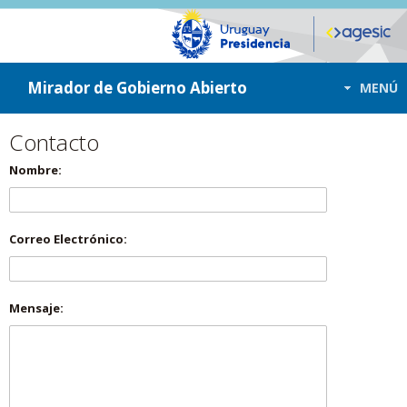
ir a contenido
ir al menú
Mirador de Gobierno Abierto
MENÚ
Contacto
Nombre:
Correo Electrónico:
Mensaje: