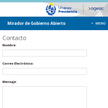
ir a contenido
ir al menú
Mirador de Gobierno Abierto
MENÚ
Contacto
Nombre:
Correo Electrónico:
Mensaje: