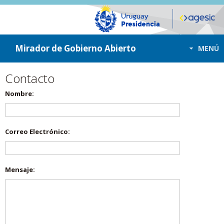
ir a contenido
ir al menú
Mirador de Gobierno Abierto
MENÚ
Contacto
Nombre:
Correo Electrónico:
Mensaje: